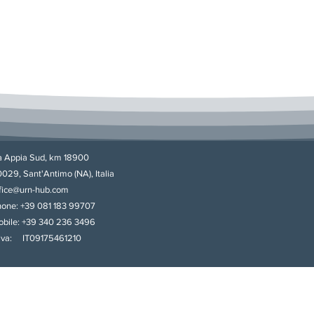
a Appia Sud, km 18900
029, Sant'Antimo (NA), Italia
fice@urn-hub.com
one: +39 081 183 99707
bile: +39 340 236 3496
iva: IT09175461210