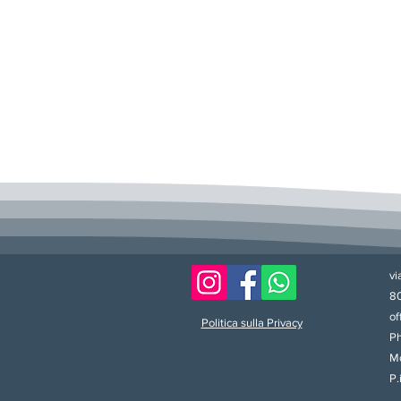
vi
80
of
Politica sulla Privacy
Ph
Mo
P.