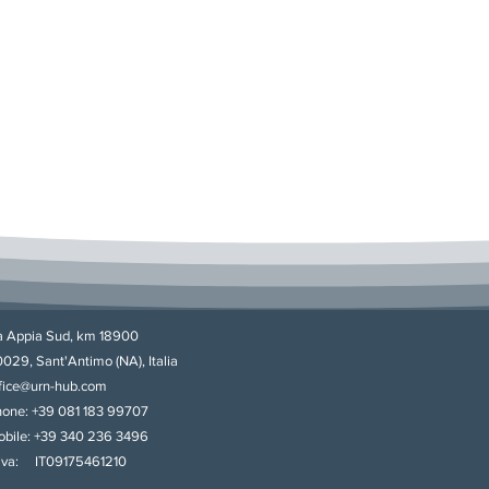
a Appia Sud, km 18900
029, Sant'Antimo (NA), Italia
fice@urn-hub.com
one: +39 081 183 99707
bile: +39 340 236 3496
iva: IT09175461210